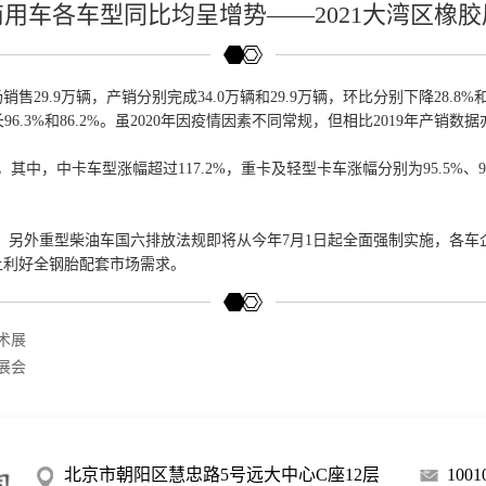
商用车各车型同比均呈增势——2021大湾区橡胶
售29.9万辆，产销分别完成34.0万辆和29.9万辆，环比分别下降28.8%和3
增长96.3%和86.2%。虽2020年因疫情因素不同常规，但相比2019年产销
，中卡车型涨幅超过117.2%，重卡及轻型卡车涨幅分别为95.5%、91
上，另外重型柴油车国六排放法规即将从今年7月1日起全面强制实施，各
上利好全钢胎配套市场需求。
术展
展会
北京市朝阳区慧忠路5号远大中心C座12层
1001